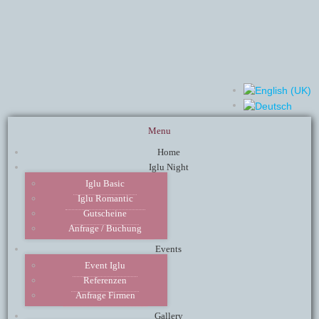
Menu
Home
Iglu Night
Iglu Basic
Iglu Romantic
Gutscheine
Anfrage / Buchung
Events
Event Iglu
Referenzen
Anfrage Firmen
Gallery