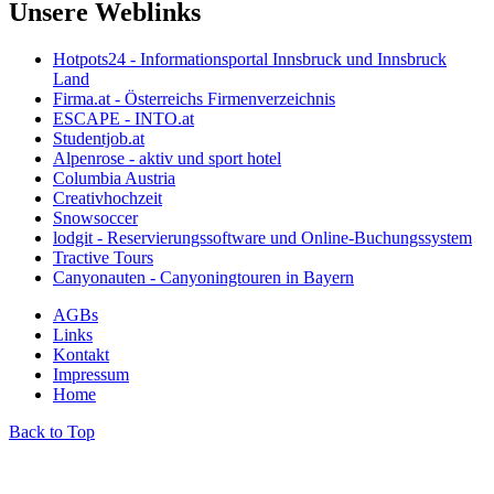
Unsere Weblinks
Hotpots24 - Informationsportal Innsbruck und Innsbruck
Land
Firma.at - Österreichs Firmenverzeichnis
ESCAPE - INTO.at
Studentjob.at
Alpenrose - aktiv und sport hotel
Columbia Austria
Creativhochzeit
Snowsoccer
lodgit - Reservierungssoftware und Online-Buchungssystem
Tractive Tours
Canyonauten - Canyoningtouren in Bayern
AGBs
Links
Kontakt
Impressum
Home
Back to Top