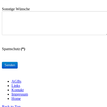
Sonstige Wünsche
Spamschutz
(*)
AGBs
Links
Kontakt
Impressum
Home
Back to Top