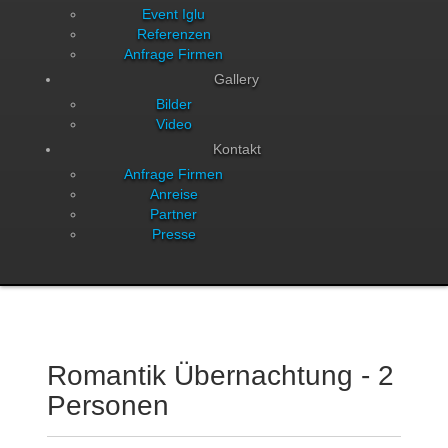
Event Iglu
Referenzen
Anfrage Firmen
Gallery
Bilder
Video
Kontakt
Anfrage Firmen
Anreise
Partner
Presse
Romantik Übernachtung - 2
Personen